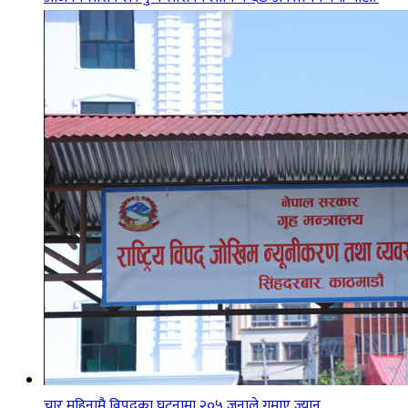
चार महिनामै विपद्का घटनामा २०५ जनाले गुमाए ज्यान