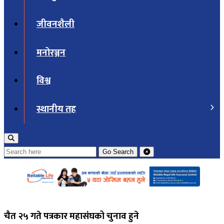
जीवनशैली
मनोरञ्जन
विश्व
स्थानीय तह
Go
Search
चैत २५ गते पत्रकार महासंंघको चुनाव हुने