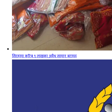
सिरहामा करिब ९ लाखका अवैध सामान बरामद