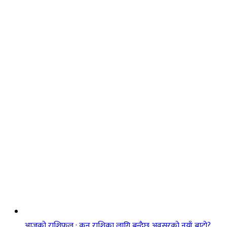
आजको राशिफल : कुन राशिका लागि बन्दैछ अवसरको नयाँ बाटो?