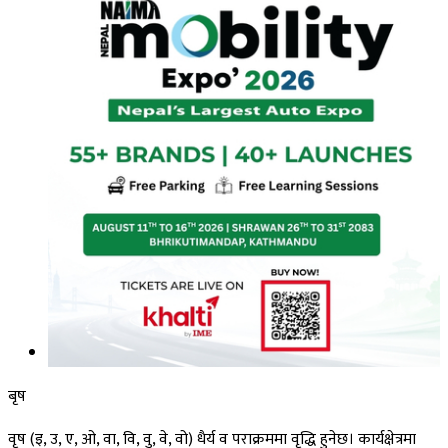
बृष
वृष (इ, उ, ए, ओ, वा, वि, वु, वे, वो) धैर्य व पराक्रममा वृद्धि हुनेछ। कार्यक्षेत्रमा