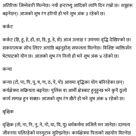
अतिरिक्त जिम्मेवारी मिल्नेछ। नयाँ इन्टरभ्यु आदिको लागि दिन राम्रो छ। शत्रुहरू
बढ्नेछन्। आजको शुभ रंग हरियो हो भने शुभ अंक ३ रहेको छ।
कर्कट
कर्कट (हि, हु, हे, हो, डा, डि, डु, डे, डो) आज उत्साह र उमंगमा वृद्धि देखिएको छ।
सकारात्मक सोच लिएर अगाडि बढ्नुहोस् सफलता मिल्नेछ। विशिष्ट व्यक्तिसँग
भेटघाटको योग छ। आजको शुभ रंग निलो हो भने शुभ अंक ४ रहेको छ।
कन्या
कन्या (टो, पा, पि, पु, ष, ण, ठ, पे, पो) आयमा वृद्धिका योग बनिरहेका छन्।
कर्यक्षेत्रमा सक्रियता बढ्नेछ। पुलिस वा आर्मी क्षेत्रबाट हुनुहुन्छ भने कुनै ठूलो
कार्य सम्पन्न हुन सक्छ। आजको शुभ रंग खैरो हो भने शुभ अंक ४ रहेको छ।
बृश्चिक
वृश्चिक (तो, ना, नि, नु, ने, नो, या, यि, यु) धर्मकर्ममा सजिलै मन जानेछ। दाम्पत्य
जीवनमा चलिरहेको मनमुटाव सुल्झिनेछ। कार्यक्षेत्रमा पिताको सहयोग मिल्नेछ