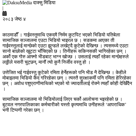
दाक्सु मिडिया
|
२०८३ जेष्ठ ४
काठमाडौँ । गाईवस्तुमाथि एकदमै निर्मम कुटपिट भएको भिडियो यतिबेला
सामाजिक सञ्जालमा एउटा भिडियो भाइरल छ । सडकमा आएका ती
गाईवस्तुलाई मान्छेको एउटा झुन्डले लखेट्दै कुटेको देखिन्छ । त्यसमध्ये एउटा
सानो बाछोको खुट्टा भाँचिएको छ । तिनीहरू सकिनसकी भागिरहेका छन् ।
अर्को एक गोरु आफ्नो भीडबाट भाग्न खोज्छ । उसलाई त्यहाँ रहेका मान्छेहरुले
लठ्ठीले यसरी चुट्छन्, मानौं त्यो कुनै निर्जीव वस्तु हो ।
उत्तेजित भई गाईवस्तु कुटेको रमिता हेर्नेहरूको पनि भीड नै देखिन्छ । केहीले
मोबाइलमा भिडियो कैद गरिरहेका छन् । त्यस्तै सुरक्षाकर्मी पनि रमिता हेरिरहेका
छन् । अवोध पशुप्राणीमाथिको भएको यो ज्यादतीलाई रोक्ने त्यहाँ कोही देखिँदैन
।
सामाजिक सञ्जालमा यो भिडियोलाई लिएर चर्को आलोचना भइरहेको छ ।
बुटवल नगरपालिकाका कर्मचारीको यस्तो कृत्यमाथि उनीहरूले ‘आपराधिक’
भनी टिप्पणी गरेका छन् ।