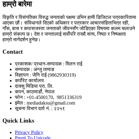
हाम्रो बारेमा
विकृति र विसंगतिका विरुद्ध जनताको पक्षमा उभिन हामी डिजिटल पत्रकारितामा
आएका छौं। संविधानले दिएको अधिकार र पत्रकार आचारसंहिताभित्र रही,
गाँस, बास र कपासजस्ता जनताको जीवनसँग जोडिएका विषयमा कलम चलाउने
हाम्रो संकल्प छ। देश र जनतालाई सर्वोपरि राख्दै सत्य, निष्ठा र निष्पक्षता
हाम्रो मार्गदर्शन हुनेछ।
Contact
प्रकाशक/ प्रधान-सम्पादक : मिलन राई
सम्पादक : अन्जु तामाङ
विज्ञापन : जेनि राई (9862930319)
कर्पोरेट कार्यालय
दाक्सु मिडिया प्रा. लि.
कपन, काठमाडौं, नेपाल
फोन : +01-4500170, 9851336319
इमेल : mediadaksu@gmail.com
सूचना विभाग दर्ता नं. : २२५९
Quick Links
Privacy Policy
Preeti To Unicode