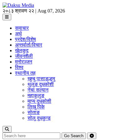
२०८३ श्रावण २२ | Aug 07, 2026
समाचार
अर्थ
प्रदेश/विशेष
अन्तर्वार्ता/विचार
खेलकुद
जीवनशैली
मनोरञ्जन
विश्व
स्थानीय तह
खुम्बु पासाङल्हमु
थुलुङ दुधकोशी
नेचा सल्यान
महाकुलुङ
माप्य दुधकोशी
लिखु पिके
सोताङ
सोलु दुधकुन्ड
Go
Search