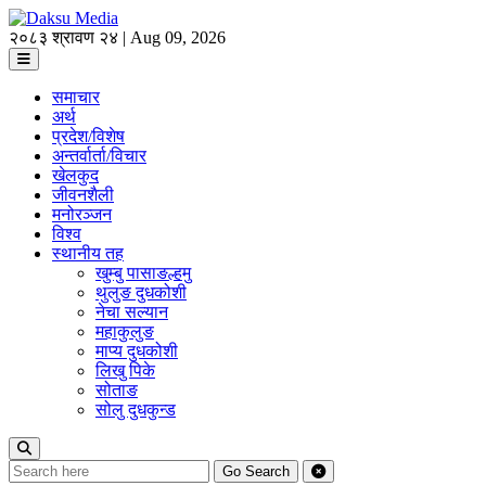
२०८३ श्रावण २४ | Aug 09, 2026
समाचार
अर्थ
प्रदेश/विशेष
अन्तर्वार्ता/विचार
खेलकुद
जीवनशैली
मनोरञ्जन
विश्व
स्थानीय तह
खुम्बु पासाङल्हमु
थुलुङ दुधकोशी
नेचा सल्यान
महाकुलुङ
माप्य दुधकोशी
लिखु पिके
सोताङ
सोलु दुधकुन्ड
Go
Search