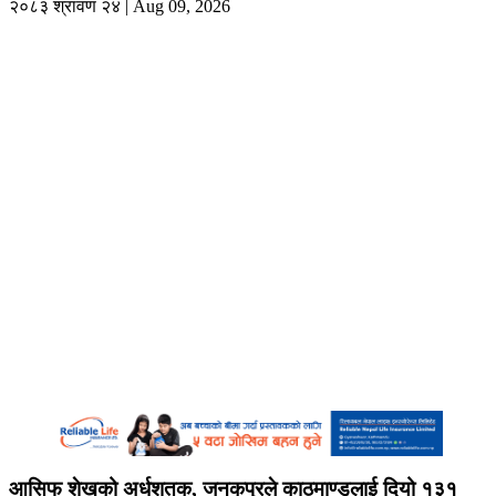
२०८३ श्रावण २४ | Aug 09, 2026
आसिफ शेखको अर्धशतक, जनकपुरले काठमाण्डुलाई दियो १३१