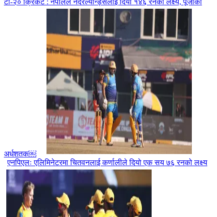
टी-२० क्रिकेट : नेपालले नेदरल्यान्ड्सलाई दियो १४६ रनको लक्ष्य, पूजाको
अर्धशतक￼
एनपिएलः एलिमिनेटरमा चितवनलाई कर्णालीले दियो एक सय ७६ रनको लक्ष्य