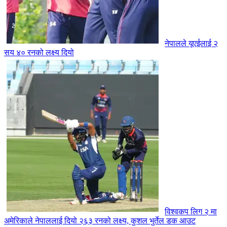
नेपालले यूएईलाई २
सय ४० रनको लक्ष्य दियो
विश्वकप लिग २ मा
अमेरिकाले नेपाललाई दियो २६३ रनको लक्ष्य, कुशल भुर्तेल डक आउट