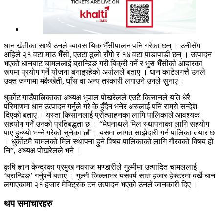
धान खेतीका साथै उनले व्यावसायिक भैँसीपालन पनि गरेका छन् । उनीसँग
अहिले २१ वटा माउ भैँसी, एउटा ठूलो राँगो र १४ वटा पाडापाडी छन् । उत्पादन
भएको धानबाट चामललाई ब्रान्डिङ गरी बिक्री गर्ने र भुस भैँसीको आहारका
रूपमा प्रयोग गर्ने योजना बनाइरहेको अर्यालले बताए । धान काटेलगत्तै उनले
उक्त जग्गामा मकैखेती, घाँस वा अन्य तरकारी लगाउने उनले सुनाए ।
धुर्कोट गाउँपालिकाका अध्यक्ष भुपाल पोखरेलले एउटै किसानले यति धेरै
परिमाणमा धान उत्पादन गर्नुले गरे के हुँदैन भनेर अरुलाई पनि राम्रो सन्देश
दिएको बताए । यस्ता किसानलाई प्रोत्साहनका लागि पालिकाले आवश्यक
सहयोग गर्ने उनको प्रतिबद्धता छ । “मेघनाथले मिल स्थापनाका लागि सहयोग
पाए हुन्थ्यो भन्ने गरेको सुनेका छौँ । यसमा लागत साझेदारी गर्न पालिका तयार छ
। धुर्कोटमै चामलको मिल स्थापना हुने विषय पालिकाको लागि गौरवको विषय हो
नि”, अध्यक्ष पोखरेलले भने ।
कृषि ज्ञान केन्द्रका प्रमुख नवराज भण्डारीले गुल्मीमा उत्पादित चामललाई
‘ब्रान्डिङ’ गर्नुपर्ने बताए । गुल्मी जिल्लाभर यसवर्ष सात हजार हेक्टरमा बर्खे धान
लगाएकामा २१ हजार मेक्ट्रिक टन उत्पादन भएको उनले जानकारी दिए ।
थप समाचारहरु