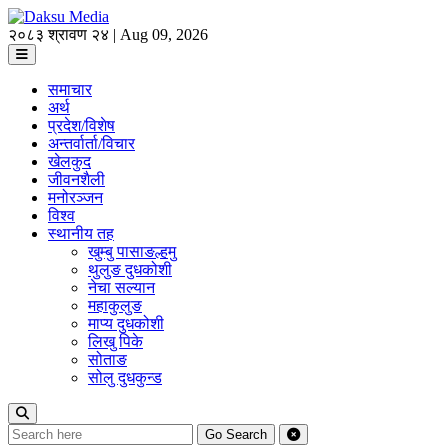
२०८३ श्रावण २४ | Aug 09, 2026
समाचार
अर्थ
प्रदेश/विशेष
अन्तर्वार्ता/विचार
खेलकुद
जीवनशैली
मनोरञ्जन
विश्व
स्थानीय तह
खुम्बु पासाङल्हमु
थुलुङ दुधकोशी
नेचा सल्यान
महाकुलुङ
माप्य दुधकोशी
लिखु पिके
सोताङ
सोलु दुधकुन्ड
Go
Search