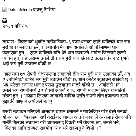
दाक्सु मिडिया
|
२०८१ मंसिर ५
तम्घास : जिल्लाको धुर्कोट गाउँपालिका–६ रजस्थलका एउटै व्यक्तिले चार सय
मुरी धान फलाएका छन् । स्थानीय मेघनाथ अर्यालले सो परिमाणमा धान
फलाएका हुन् । एउटै व्यक्तिले यति धेरै धान फलाउने अर्याल जिल्लामै एक्लो
व्यक्ति हुन् । हालसम्म उनले तीन सय मुरी धान खेतबाट उठाइसकेका छन् भने
अझै सय मुरी उठाउन बाँकी छ ।
“हालसम्म ७५ रोपनी क्षेत्रफलमा लगाएको तीन सय मुरी धान उठाएका छौँ, अब
२५ रोपनीको करिब सय मुरी उठाउन बाँकी छ, धान काटेर सुकाउन राखेको छु ।
अब थ्रेसर लगाएर धान र पराल छुट्याउन मात्रै बाँकी छ”, अर्यालले भने ।
उनले सय रोपनीमध्ये ७२ रोपनी आफ्नो र २८ रोपनी भाडामा लिएर धानखेती
गरेका हुन् । भाडामा लिएको जग्गाको वार्षिक प्रति रोपनी तीन हजारका दरले
बुझाउँदै आएको अर्यालले बताए ।
यसरी उत्पादन गरिएको धानबाट चामल बनाउने र प्याकेजिङ गरेर बेच्ने उनको
योजना छ । “पहाडमा सधैँ तराईबाट चामल आउने भएकाले त्यसलाई रोक्न पनि
गाउँमै मिलको स्थापना गरी चामललाई बिक्री गर्ने योजना छ”, उनले भने,
“मिलका लागि राज्यले सहयोग गरे त धेरै सहज हुने थियो ।”