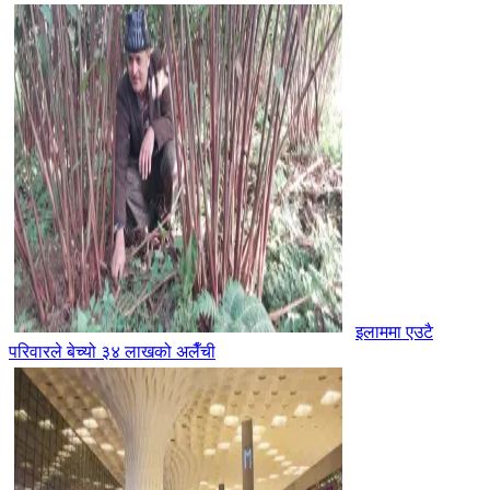
इलाममा एउटै
परिवारले बेच्यो ३४ लाखको अलैँची