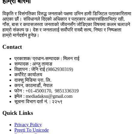
हाम्रो बारेमा
विकृति र विसंगतिका विरुद्ध जनताको पक्षमा उभिन हामी डिजिटल पत्रकारितामा
आएका छौं। संविधानले दिएको अधिकार र पत्रकार आचारसंहिताभित्र रही,
गाँस, बास र कपासजस्ता जनताको जीवनसँग जोडिएका विषयमा कलम चलाउने
हाम्रो संकल्प छ। देश र जनतालाई सर्वोपरि राख्दै सत्य, निष्ठा र निष्पक्षता
हाम्रो मार्गदर्शन हुनेछ।
Contact
प्रकाशक/ प्रधान-सम्पादक : मिलन राई
सम्पादक : अन्जु तामाङ
विज्ञापन : जेनि राई (9862930319)
कर्पोरेट कार्यालय
दाक्सु मिडिया प्रा. लि.
कपन, काठमाडौं, नेपाल
फोन : +01-4500170, 9851336319
इमेल : mediadaksu@gmail.com
सूचना विभाग दर्ता नं. : २२५९
Quick Links
Privacy Policy
Preeti To Unicode