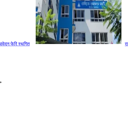
आवेदन फेरि स्थगित
र
*