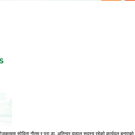
ंयोजकत्वमा सोविता गौतम र प्रा.डा. अतिन्द्र दाहाल सदस्य रहेको कार्यदल बना