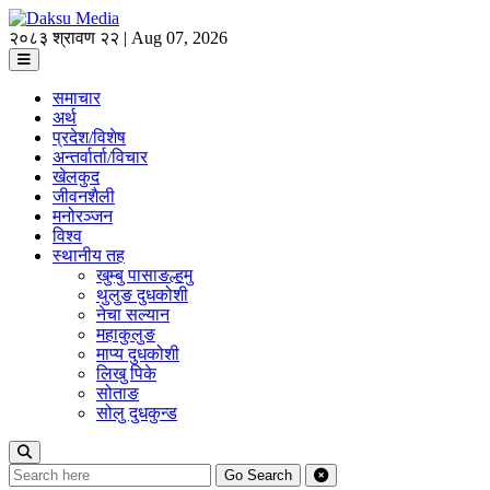
२०८३ श्रावण २२ | Aug 07, 2026
समाचार
अर्थ
प्रदेश/विशेष
अन्तर्वार्ता/विचार
खेलकुद
जीवनशैली
मनोरञ्जन
विश्व
स्थानीय तह
खुम्बु पासाङल्हमु
थुलुङ दुधकोशी
नेचा सल्यान
महाकुलुङ
माप्य दुधकोशी
लिखु पिके
सोताङ
सोलु दुधकुन्ड
Go
Search