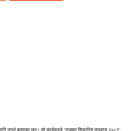
एको पनि उनले बताएका छन्। सो कार्यदलले ‘राजदुत सिफारिस मापदण्ड २०८१’