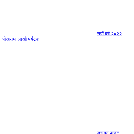
नयाँ वर्ष २०२२
पोखरामा लाखौं पर्यटक
ड्रागन फ्रुट