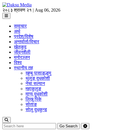
२०८३ श्रावण २१ | Aug 06, 2026
समाचार
अर्थ
प्रदेश/विशेष
अन्तर्वार्ता/विचार
खेलकुद
जीवनशैली
मनोरञ्जन
विश्व
स्थानीय तह
खुम्बु पासाङल्हमु
थुलुङ दुधकोशी
नेचा सल्यान
महाकुलुङ
माप्य दुधकोशी
लिखु पिके
सोताङ
सोलु दुधकुन्ड
Go
Search