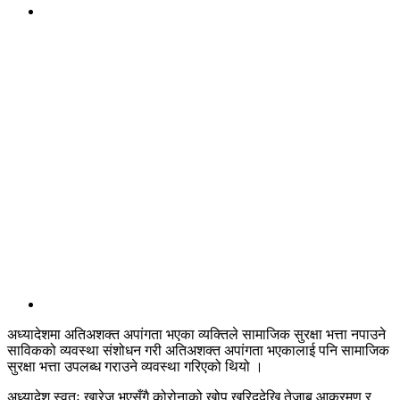
अध्यादेशमा अतिअशक्त अपांगता भएका व्यक्तिले सामाजिक सुरक्षा भत्ता नपाउने
साविकको व्यवस्था संशोधन गरी अतिअशक्त अपांगता भएकालाई पनि सामाजिक
सुरक्षा भत्ता उपलब्ध गराउने व्यवस्था गरिएको थियो ।
अध्यादेश स्वतः खारेज भएसँगै कोरोनाको खोप खरिददेखि तेजाब आक्रमण र