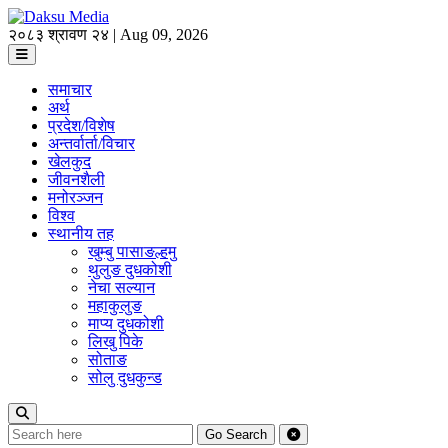
२०८३ श्रावण २४ | Aug 09, 2026
समाचार
अर्थ
प्रदेश/विशेष
अन्तर्वार्ता/विचार
खेलकुद
जीवनशैली
मनोरञ्जन
विश्व
स्थानीय तह
खुम्बु पासाङल्हमु
थुलुङ दुधकोशी
नेचा सल्यान
महाकुलुङ
माप्य दुधकोशी
लिखु पिके
सोताङ
सोलु दुधकुन्ड
Go
Search