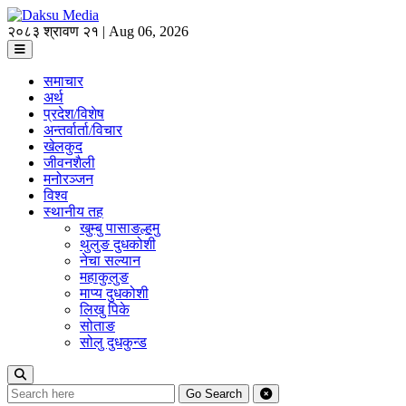
२०८३ श्रावण २१ | Aug 06, 2026
समाचार
अर्थ
प्रदेश/विशेष
अन्तर्वार्ता/विचार
खेलकुद
जीवनशैली
मनोरञ्जन
विश्व
स्थानीय तह
खुम्बु पासाङल्हमु
थुलुङ दुधकोशी
नेचा सल्यान
महाकुलुङ
माप्य दुधकोशी
लिखु पिके
सोताङ
सोलु दुधकुन्ड
Go
Search