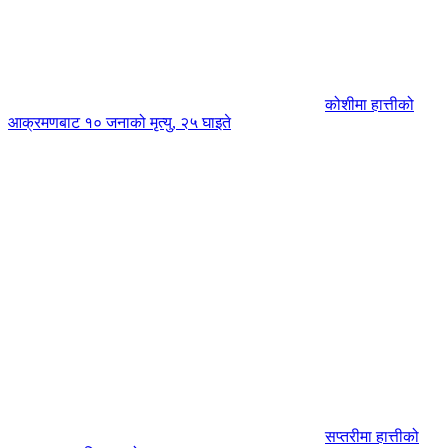
कोशीमा हात्तीको
आक्रमणबाट १० जनाको मृत्यु, २५ घाइते
सप्तरीमा हात्तीको