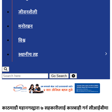
जीवनशैली
मनोरञ्जन
विश्व
स्थानीय तह
Go
Search
काठमाडौं महानगरद्वारा ७ सहकारीलाई कारबाही गर्न सीआईबीमा