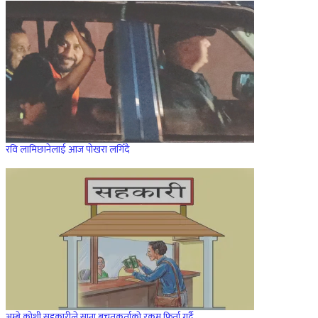
रवि लामिछानेलाई आज पोखरा लगिँदै
अम्बे कोशी सहकारीले साना बचतकर्ताको रकम फिर्ता गर्दै