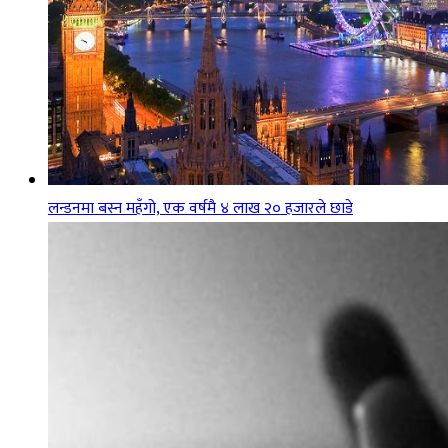
लन्डनमा बस्न महँगो, एक वर्षमै ४ लाख २० हजारले छाडे