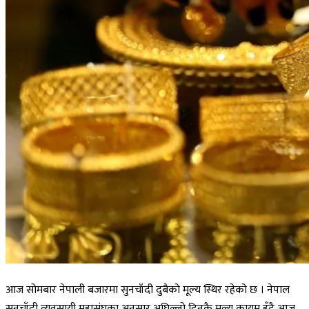
आज सोमबार नेपाली बजारमा सुनचाँदी दुबैको मूल्य स्थिर रहेको छ । नेपाल
सुनचाँदी व्यवसायी महासंघका अनुसार अघिल्लो दिनकै मूल्य कायम हुँदै आज