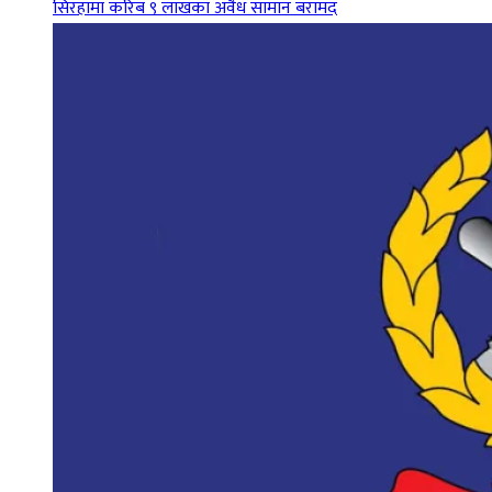
सिरहामा करिब ९ लाखका अवैध सामान बरामद