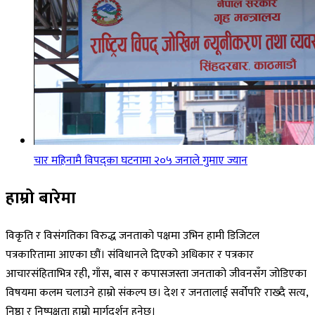
चार महिनामै विपद्का घटनामा २०५ जनाले गुमाए ज्यान
हाम्रो बारेमा
विकृति र विसंगतिका विरुद्ध जनताको पक्षमा उभिन हामी डिजिटल
पत्रकारितामा आएका छौं। संविधानले दिएको अधिकार र पत्रकार
आचारसंहिताभित्र रही, गाँस, बास र कपासजस्ता जनताको जीवनसँग जोडिएका
विषयमा कलम चलाउने हाम्रो संकल्प छ। देश र जनतालाई सर्वोपरि राख्दै सत्य,
निष्ठा र निष्पक्षता हाम्रो मार्गदर्शन हुनेछ।