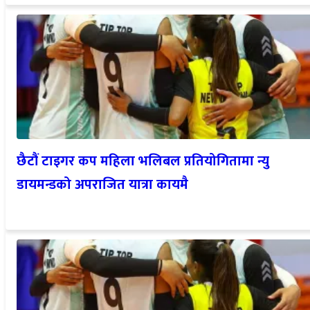
छैटौं टाइगर कप महिला भलिबल प्रतियोगितामा न्यु
डायमन्डको अपराजित यात्रा कायमै