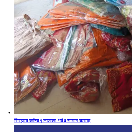
सिरहामा करिब ९ लाखका अवैध सामान बरामद