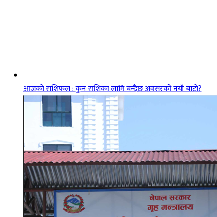
आजको राशिफल : कुन राशिका लागि बन्दैछ अवसरको नयाँ बाटो?