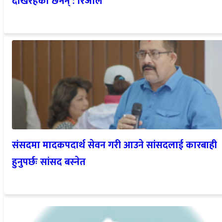
देखिरहेका छैनन् : रिजाल
संसदमा मादकपदार्थ सेवन गरी आउने सांसदलाई कारबाही
हुनुपर्छः सांसद बस्नेत