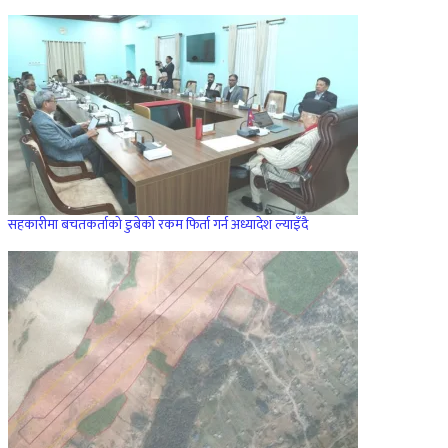
सहकारीमा बचतकर्ताको डुबेको रकम फिर्ता गर्न अध्यादेश ल्याइँदै