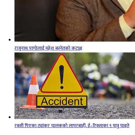
राजुनाथ पाण्डेलाई महेश बस्नेतको कटाक्ष
रक्सी पिएका ट्यांकर चालकको लापरबाही, ई–रिक्साका ९ यात्रु घाइते