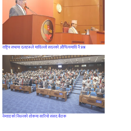
राष्ट्रिय सभामा दलहरूले माथिल्लो सदनको औचित्यमाथि नै प्रश्न
नेम्वाङको निधनको शोकमा सारियो संसद बैठक