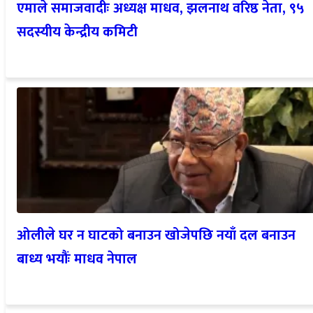
एमाले समाजवादीः अध्यक्ष माधव, झलनाथ वरिष्ठ नेता, ९५
सदस्यीय केन्द्रीय कमिटी
ओलीले घर न घाटको बनाउन खोजेपछि नयाँ दल बनाउन
बाध्य भयौंः माधव नेपाल