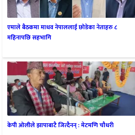
एमाले बैठकमा माधव नेपाललाई छोडेका नेताहरु ८
महिनापछि सहभागि
केपी ओलीले झापाबाटै जित्दैनन् : मेटमणि चौधरी