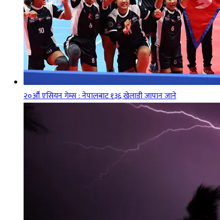
२०औँ एसियन गेम्स : नेपालबाट १३६ खेलाडी जापान जाने