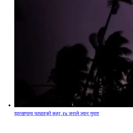
झारखण्डमा चट्याङको कहर, १४ जनाले ज्यान गुमाए