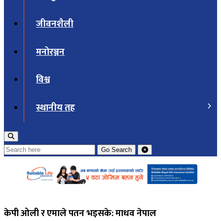
जीवनशैली
मनोरञ्जन
विश्व
स्थानीय तह
Go
Search
केपी ओली र एमाले पतन भइसके: माधव नेपाल