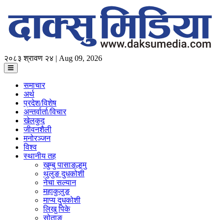
२०८३ श्रावण २४ | Aug 09, 2026
समाचार
अर्थ
प्रदेश/विशेष
अन्तर्वार्ता/विचार
खेलकुद
जीवनशैली
मनोरञ्जन
विश्व
स्थानीय तह
खुम्बु पासाङल्हमु
थुलुङ दुधकोशी
नेचा सल्यान
महाकुलुङ
माप्य दुधकोशी
लिखु पिके
सोताङ