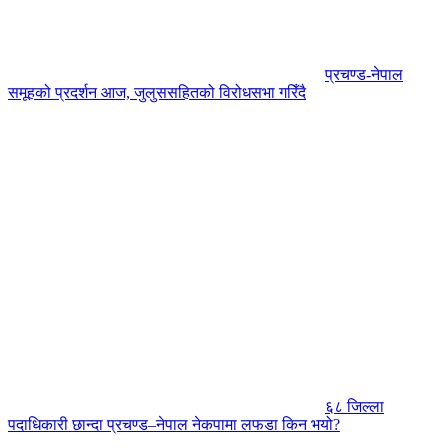
प्रचण्ड-नेपाल
समूहको प्रदर्शन आज, जुलुससहितको विरोधसभा गरिँदै
६८ जिल्ला
पदाधिकारी छान्दा प्रचण्ड–नेपाल नेकपामा लफडा किन भयो?