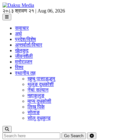
२०८३ श्रावण २१ | Aug 06, 2026
समाचार
अर्थ
प्रदेश/विशेष
अन्तर्वार्ता/विचार
खेलकुद
जीवनशैली
मनोरञ्जन
विश्व
स्थानीय तह
खुम्बु पासाङल्हमु
थुलुङ दुधकोशी
नेचा सल्यान
महाकुलुङ
माप्य दुधकोशी
लिखु पिके
सोताङ
सोलु दुधकुन्ड
Go
Search