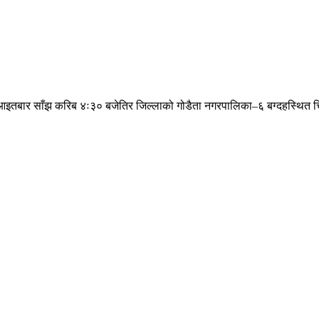
ार आइतबार साँझ करिब ४ः३० बजेतिर जिल्लाको गोडैता नगरपालिका–६ बग्दहस्थित