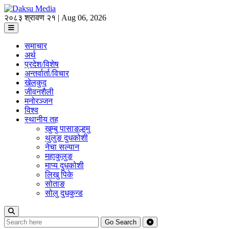
२०८३ श्रावण २१ | Aug 06, 2026
समाचार
अर्थ
प्रदेश/विशेष
अन्तर्वार्ता/विचार
खेलकुद
जीवनशैली
मनोरञ्जन
विश्व
स्थानीय तह
खुम्बु पासाङल्हमु
थुलुङ दुधकोशी
नेचा सल्यान
महाकुलुङ
माप्य दुधकोशी
लिखु पिके
सोताङ
सोलु दुधकुन्ड
Go
Search