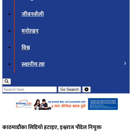
जीवनशैली
मनोरञ्जन
विश्व
स्थानीय तह
Go
Search
काठमाडौंका सिडियो हटाइए, इश्वराज पौडेल नियुक्त