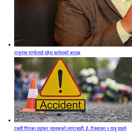
राजुनाथ पाण्डेलाई महेश बस्नेतको कटाक्ष
रक्सी पिएका ट्यांकर चालकको लापरबाही, ई–रिक्साका ९ यात्रु घाइते