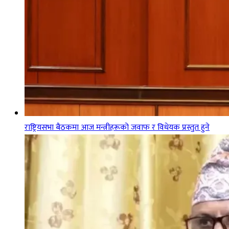
राष्ट्रियसभा बैठकमा आज मन्त्रीहरूको जवाफ र विधेयक प्रस्तुत हुने