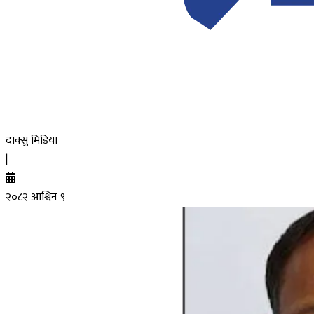
दाक्सु मिडिया
|
२०८२ आश्विन ९