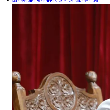
दही चोरेको आरोपमा १२ बर्षिया दलित बालिकालाई चरम यातना