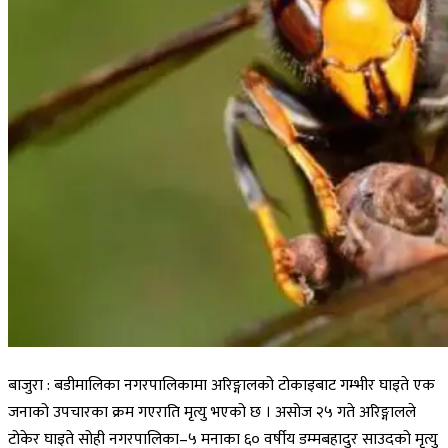
बाजुरा : बडीमालिका नगरपालिकामा अरिङ्गालको टोकाइबाट गम्भीर घाइते एक
जनाको उपचारका क्रम गएराति मृत्यु भएको छ । असोज २५ गते अरिङ्गालले
टोकेर घाइते सोही नगरपालिका–५ मनाका ६० वर्षीय डम्मबहादुर साउदको मृत्यु