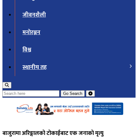
जीवनशैली
मनोरञ्जन
विश्व
स्थानीय तह
Go
Search
बाजुरामा अरिङ्गालको टोकाईबाट एक जनाको मृत्यु