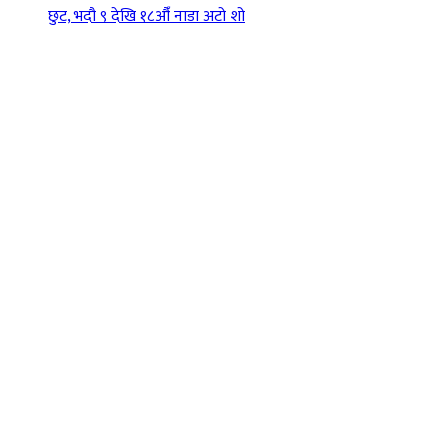
छुट, भदौ ९ देखि १८औँ नाडा अटो शो