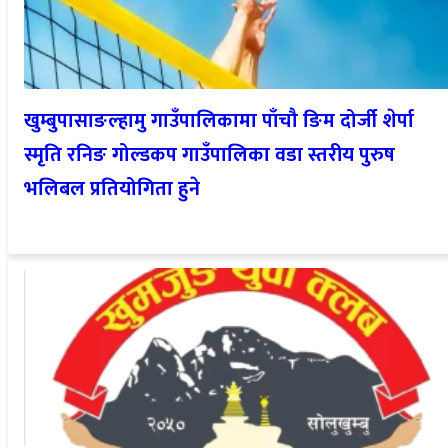
खुम्बुपासाङल्हामु गाउँपालिकामा पाँचौ ङिम दोर्जी शेर्पा
स्मृति रनिङ गोल्डकप गाउँपालिका वडा स्तरीय पुरुष
भलिबल प्रतियोगिता हुने