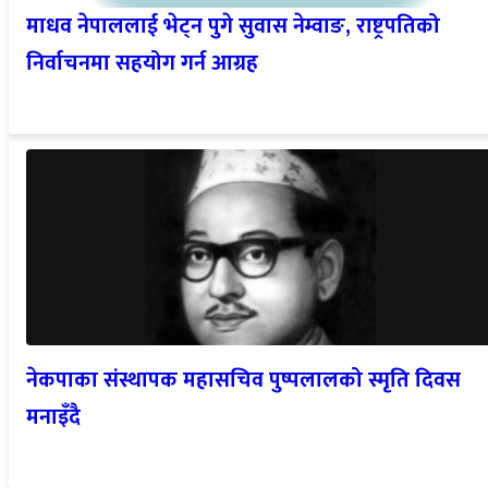
माधव नेपाललाई भेट्न पुगे सुवास नेम्वाङ, राष्ट्रपतिको
निर्वाचनमा सहयोग गर्न आग्रह
नेकपाका संस्थापक महासचिव पुष्पलालको स्मृति दिवस
मनाइँदै