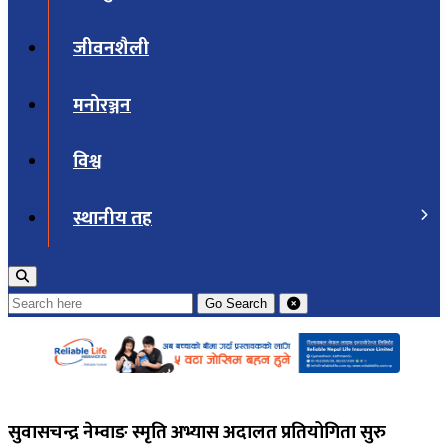
जीवनशैली
मनोरञ्जन
विश्व
स्थानीय तह
Go
Search
सुवासचन्द्र नेम्वाङ स्मृति अभ्यास अदालत प्रतियोगिता सुरु