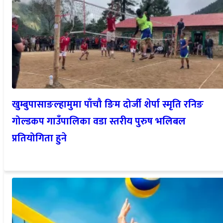
खुम्बुपासाङल्हामुमा पाँचौ ङिम दोर्जी शेर्पा स्मृति रनिङ
गोल्डकप गाउँपालिका वडा स्तरीय पुरुष भलिबल
प्रतियोगिता हुने