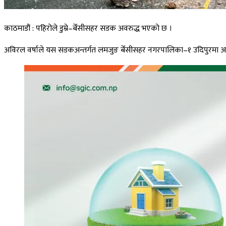
काठमाडौं : पहिरोले डुम्रे–बेँसीसहर सडक अवरुद्ध भएको छ ।
अविरल वर्षाले यस सडकअन्तर्गत लमजुङ बेँसीसहर नगरपालिका–१ उदिपुरमा आज 