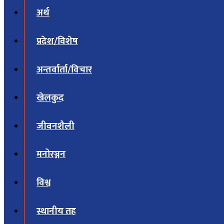
अर्थ
प्रदेश/विशेष
अन्तर्वार्ता/विचार
खेलकुद
जीवनशैली
मनोरञ्जन
विश्व
स्थानीय तह