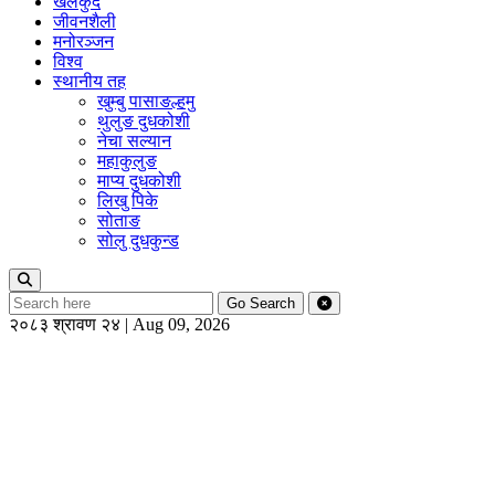
खेलकुद
जीवनशैली
मनोरञ्जन
विश्व
स्थानीय तह
खुम्बु पासाङल्हमु
थुलुङ दुधकोशी
नेचा सल्यान
महाकुलुङ
माप्य दुधकोशी
लिखु पिके
सोताङ
सोलु दुधकुन्ड
Go
Search
२०८३ श्रावण २४ | Aug 09, 2026