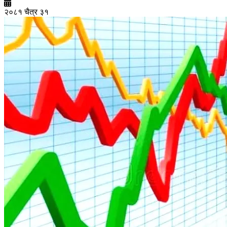
२०८१ चैत्र ३१