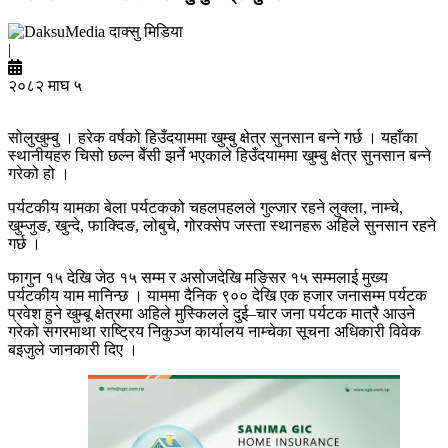
दाक्सु मिडिया
|
२०८२ माघ ५
सोलुखुम्बु । हरेक वर्षको हिउँदयाममा खुम्बु क्षेत्र सुनसान बन्ने गर्छ । यहाँका
स्थानीयहरु चिसो छल्न बेँसी झर्ने भएकाले हिउँदयाममा खुम्बु क्षेत्र सुनसान बन्ने
गरेको हो ।
पर्यटकीय यामका बेला पर्यटकको चहलपहलले गुल्जार रहने लुक्ला, नाम्चे,
खुम्जुङ, खुन्दे, फाक्दिङ, लोबुचे, गोरक्सेप जस्ता स्थानहरू अहिले सुनसान रहने
गर्छ ।
फागुन १५ देखि जेठ १५ सम्म र असोजदेखि मङ्सिर १५ सम्मलाई मुख्य
पर्यटकीय याम मानिन्छ । याममा दैनिक ९०० देखि एक हजार जनासम्म पर्यटक
प्रवेश हुने खुम्बू क्षेत्रमा अहिले मुस्किलले दुई–चार जना पर्यटक मात्रै आउने
गरेको सगरमाथा राष्ट्रिय निकुञ्ज कार्यालय नाम्चेका सूचना अधिकारी विवेक
बइजुले जानकारी दिए ।