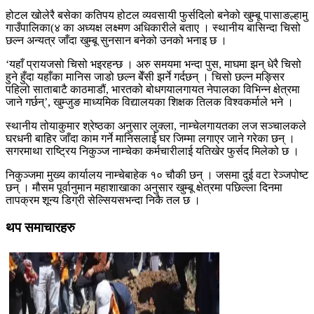
होटल खोलेरै बसेका कतिपय होटल व्यवसायी फुर्सदिलो बनेको खुम्बू पासाङल्हामु
गाउँपालिका(४ का अध्यक्ष लक्ष्मण अधिकारीले बताए । स्थानीय बासिन्दा चिसो
छल्न अन्यत्र जाँदा खुम्बू सुनसान बनेको उनको भनाइ छ ।
‘यहाँ प्रायजसो चिसो भइरहन्छ । अरु समयमा भन्दा पुस, माघमा झन् धेरै चिसो
हुने हुँदा यहाँका मानिस जाडो छल्न बेँसी झर्ने गर्दछन् । चिसो छल्न मङ्सिर
पहिलो साताबाटै काठमाडौं, भारतको बोधगयालगायत नेपालका विभिन्न क्षेत्रमा
जाने गर्छन्’, खुम्जुङ माध्यमिक विद्यालयका शिक्षक तिलक विश्वकर्माले भने ।
स्थानीय तोयाकुमार श्रेष्ठका अनुसार लुक्ला, नाम्चेलगायतका लज सञ्चालकले
घरधनी बाहिर जाँदा काम गर्ने मानिसलाई घर जिम्मा लगाएर जाने गरेका छन् ।
सगरमाथा राष्ट्रिय निकुञ्ज नाम्चेका कर्मचारीलाई यतिखेर फुर्सद मिलेको छ ।
निकुञ्जमा मुख्य कार्यालय नाम्चेबाहेक १० चौकी छन् । जसमा दुई वटा रेञ्जपोष्ट
छन् । मौसम पूर्वानुमान महाशाखाका अनुसार खुम्बू क्षेत्रमा पछिल्ला दिनमा
तापक्रम शून्य डिग्री सेल्सियसभन्दा निकै तल छ ।
थप समाचारहरु