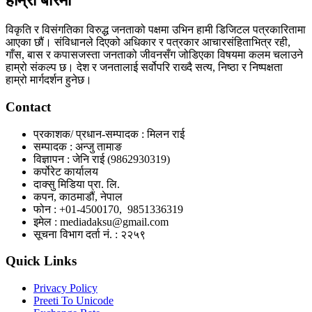
हाम्रो बारेमा
विकृति र विसंगतिका विरुद्ध जनताको पक्षमा उभिन हामी डिजिटल पत्रकारितामा
आएका छौं। संविधानले दिएको अधिकार र पत्रकार आचारसंहिताभित्र रही,
गाँस, बास र कपासजस्ता जनताको जीवनसँग जोडिएका विषयमा कलम चलाउने
हाम्रो संकल्प छ। देश र जनतालाई सर्वोपरि राख्दै सत्य, निष्ठा र निष्पक्षता
हाम्रो मार्गदर्शन हुनेछ।
Contact
प्रकाशक/ प्रधान-सम्पादक : मिलन राई
सम्पादक : अन्जु तामाङ
विज्ञापन : जेनि राई (9862930319)
कर्पोरेट कार्यालय
दाक्सु मिडिया प्रा. लि.
कपन, काठमाडौं, नेपाल
फोन : +01-4500170, 9851336319
इमेल : mediadaksu@gmail.com
सूचना विभाग दर्ता नं. : २२५९
Quick Links
Privacy Policy
Preeti To Unicode