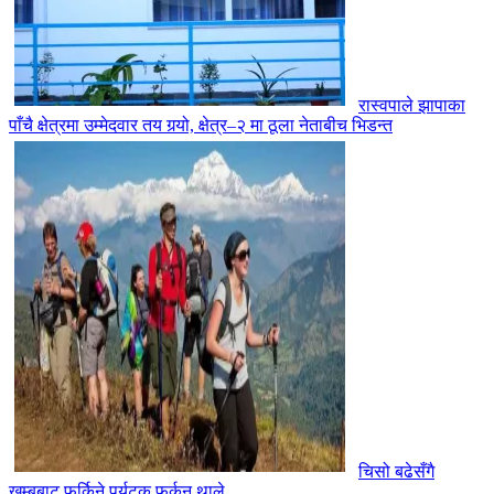
रास्वपाले झापाका
पाँचै क्षेत्रमा उम्मेदवार तय गर्‍यो, क्षेत्र–२ मा ठूला नेताबीच भिडन्त
चिसो बढेसँगै
खुम्बुबाट फर्किने पर्यटक फर्कन थाले