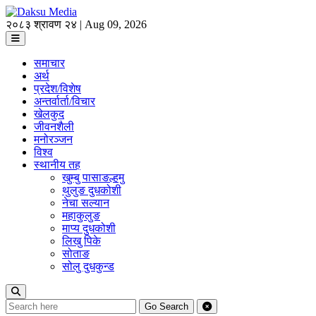
२०८३ श्रावण २४ | Aug 09, 2026
समाचार
अर्थ
प्रदेश/विशेष
अन्तर्वार्ता/विचार
खेलकुद
जीवनशैली
मनोरञ्जन
विश्व
स्थानीय तह
खुम्बु पासाङल्हमु
थुलुङ दुधकोशी
नेचा सल्यान
महाकुलुङ
माप्य दुधकोशी
लिखु पिके
सोताङ
सोलु दुधकुन्ड
Go
Search