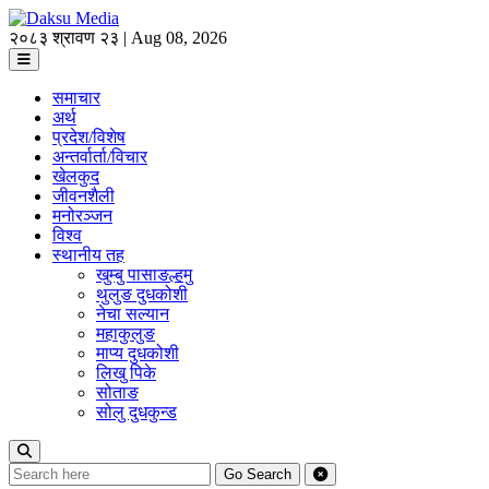
२०८३ श्रावण २३ | Aug 08, 2026
समाचार
अर्थ
प्रदेश/विशेष
अन्तर्वार्ता/विचार
खेलकुद
जीवनशैली
मनोरञ्जन
विश्व
स्थानीय तह
खुम्बु पासाङल्हमु
थुलुङ दुधकोशी
नेचा सल्यान
महाकुलुङ
माप्य दुधकोशी
लिखु पिके
सोताङ
सोलु दुधकुन्ड
Go
Search