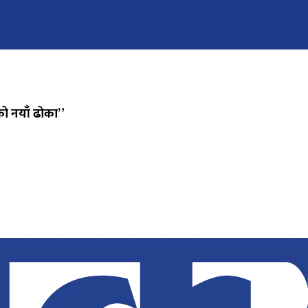
को नयाँ ढोका”