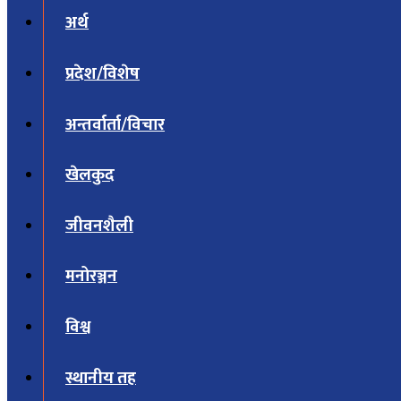
अर्थ
प्रदेश/विशेष
अन्तर्वार्ता/विचार
खेलकुद
जीवनशैली
मनोरञ्जन
विश्व
स्थानीय तह