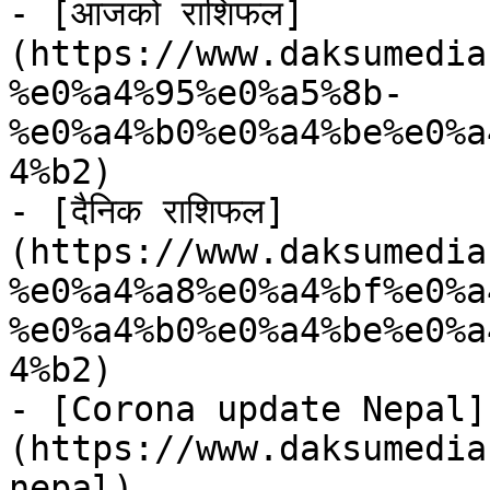
- [आजको राशिफल]
(https://www.daksumedia
%e0%a4%95%e0%a5%8b-
%e0%a4%b0%e0%a4%be%e0%a
4%b2)

- [दैनिक राशिफल]
(https://www.daksumedia
%e0%a4%a8%e0%a4%bf%e0%a
%e0%a4%b0%e0%a4%be%e0%a
4%b2)

- [Corona update Nepal]
(https://www.daksumedia
nepal)
