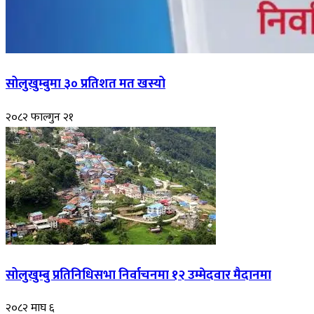
सोलुखुम्बुमा ३० प्रतिशत मत खस्यो
२०८२ फाल्गुन २१
सोलुखुम्बु प्रतिनिधिसभा निर्वाचनमा १२ उम्मेदवार मैदानमा
२०८२ माघ ६