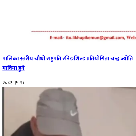
पालिका स्तरीय चौथो राष्ट्रपति रनिङशिल्ड प्रतियोगिता चन्द्र ज्योति
माविमा हुने
२०८२ पुष २१