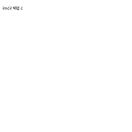
२०८२ भाद्र ८