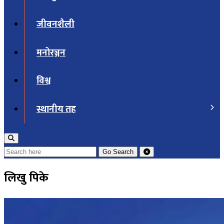
जीवनशैली
मनोरञ्जन
विश्व
स्थानीय तह
Go
Search
लिखु पिके