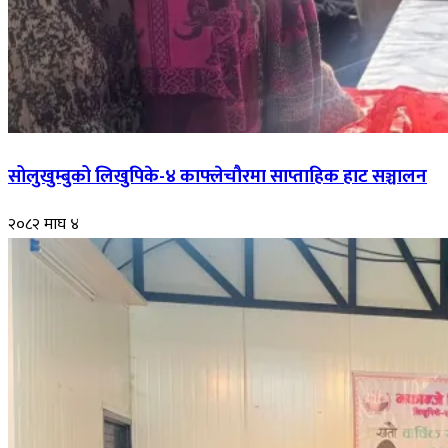
सोलुखुम्बुको लिखुपिके-४ काफ्लेचौरमा साप्ताहिक हाट सञ्चालन
२०८२ माघ ४