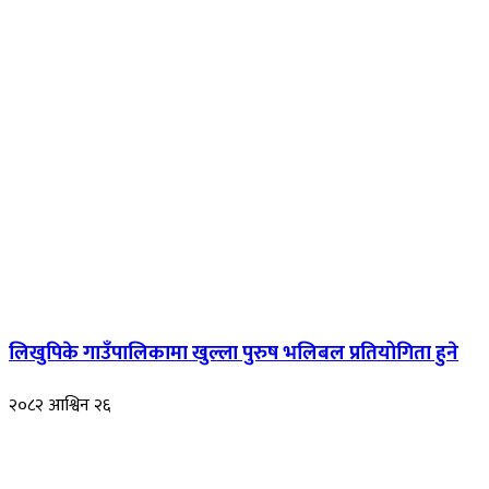
लिखुपिके गाउँपालिकामा खुल्ला पुरुष भलिबल प्रतियोगिता हुने
२०८२ आश्विन २६